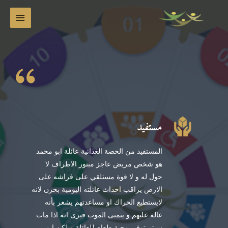
خطي
MAIN
لى
MENU
لمحتوى
مستفيد
المستفيد من الحصة الغذائية عائلة ابو محمد
هو شخص مريض عاجز مبتور الاطراف لا
حول له و لا قوة مستلقي على فراشه على
الارض يراقب احداث عائلته اليومية بحزن لانه
لايستطيع الحراك او مساعدتهم يشعر بأنه
عالة عليهم و يتمنى الموت فيرى انه اذا مات
سيتم توفير وجبة طعام للعائلة و لكن ابو